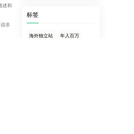
描述和
标签
来说非
海外独立站
年入百万
最好的
中药
TikTok
广东外贸
更多的
供应链优势
wordpress外贸网站
ra主
WP回收站功能
社媒整合
大连外贸