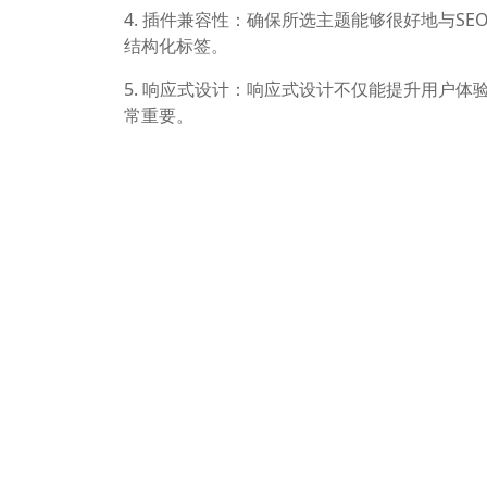
4. 插件兼容性：确保所选主题能够很好地与SEO
结构化标签。
5. 响应式设计：响应式设计不仅能提升用户体
常重要。
6. 定制选项：选择具有丰富定制选项的主题
SEO效果。
7. 免费或付费主题：虽然许多高质量的免费Wo
定制选项和更好的性能。
8. 用户评价和推荐：参考其他用户的评价和
题
、
Pepper主题
和
Robonaut
都是被广泛推荐的
相关文章
WordPress SEO模板不能忘了最终的目的是