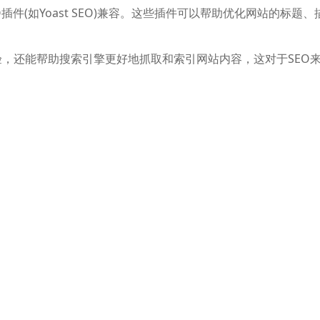
插件(如Yoast SEO)兼容。这些插件可以帮助优化网站的标题、
验，还能帮助搜索引擎更好地抓取和索引网站内容，这对于SEO
，这样可以根据需要调整页面结构和内容，确保每一部分都能得到
rdPress主题也提供了良好的SEO支持，但付费主题通常会提供
推荐，了解哪些主题在实际应用中表现良好。例如，
FOB主题
、
So
SEO友好主题。
什么
外贸网站想要做好SEO必需稳扎稳打 急不得