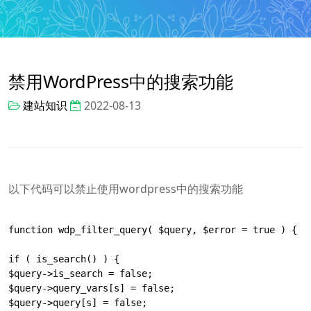
禁用WordPress中的搜索功能
建站知识
2022-08-13
以下代码可以禁止使用wordpress中的搜索功能
function wdp_filter_query( $query, $error = true ) {

if ( is_search() ) {

$query->is_search = false;

$query->query_vars[s] = false;

$query->query[s] = false;
