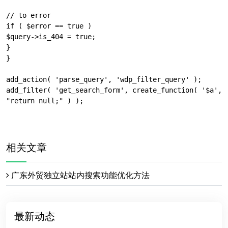
// to error

if ( $error == true )

$query->is_404 = true;

}

}

add_action( 'parse_query', 'wdp_filter_query' );

add_filter( 'get_search_form', create_function( '$a', 
"return null;" ) );

相关文章
广东外贸独立站站内搜索功能优化方法
最新动态