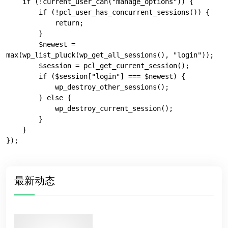
    if (!current_user_can("manage_options")) {

        if (!pcl_user_has_concurrent_sessions()) {

            return;

        }

        $newest = 
max(wp_list_pluck(wp_get_all_sessions(), "login"));

        $session = pcl_get_current_session();

        if ($session["login"] === $newest) {

            wp_destroy_other_sessions();

        } else {

            wp_destroy_current_session();

        }

    }

});
最新动态