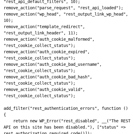
"rest_api_default_filters", 10);

remove_action("parse_request", "rest_api_loaded");

remove_action("wp_head", "rest_output_link_wp_head", 
10);

remove_action("template_redirect", 
"rest_output_link_header", 11);

remove_action("auth_cookie_malformed", 
"rest_cookie_collect_status");

remove_action("auth_cookie_expired", 
"rest_cookie_collect_status");

remove_action("auth_cookie_bad_username", 
"rest_cookie_collect_status");

remove_action("auth_cookie_bad_hash", 
"rest_cookie_collect_status");

remove_action("auth_cookie_valid", 
"rest_cookie_collect_status");

add_filter("rest_authentication_errors", function () 
{

    return new WP_Error("rest_disabled", __("The REST 
API on this site has been disabled."), ["status" => 
rest_authorization_required_code()]);
