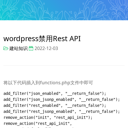
wordpress禁用Rest API
建站知识
2022-12-03
将以下代码插入到functions.php文件中即可
add_filter("json_enabled", "__return_false");

add_filter("json_jsonp_enabled", "__return_false");

add_filter("rest_enabled", "__return_false");

add_filter("rest_jsonp_enabled", "__return_false");

remove_action("init", "rest_api_init");

remove_action("rest_api_init", 