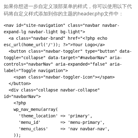
如果你想进一步自定义顶部菜单的样式，你可以使用以下代
码将自定义样式添加到你的主题的header.php文件中：
<nav id="site-navigation" class="navbar navbar-
expand-lg navbar-light bg-light">

  <a class="navbar-brand" href="<?php echo 
esc_url(home_url('/')); ?>">Your Logo</a>

  <button class="navbar-toggler" type="button" data-
toggle="collapse" data-target="#navbarNav" aria-
controls="navbarNav" aria-expanded="false" aria-
label="Toggle navigation">

    <span class="navbar-toggler-icon"></span>

  </button>

  <div class="collapse navbar-collapse" 
id="navbarNav">

    <?php

    wp_nav_menu(array(

      'theme_location' => 'primary',

      'menu_id'        => 'menu-primary',

      'menu_class'     => 'nav navbar-nav',

    ));
