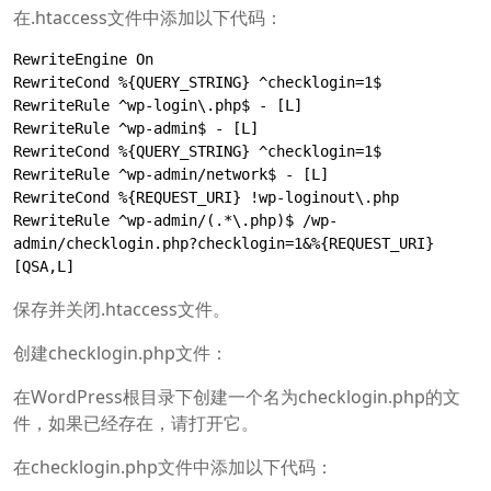
在.htaccess文件中添加以下代码：
RewriteEngine On

RewriteCond %{QUERY_STRING} ^checklogin=1$

RewriteRule ^wp-login\.php$ - [L]

RewriteRule ^wp-admin$ - [L]

RewriteCond %{QUERY_STRING} ^checklogin=1$

RewriteRule ^wp-admin/network$ - [L]

RewriteCond %{REQUEST_URI} !wp-loginout\.php

RewriteRule ^wp-admin/(.*\.php)$ /wp-
admin/checklogin.php?checklogin=1&%{REQUEST_URI} 
[QSA,L]
保存并关闭.htaccess文件。
创建checklogin.php文件：
在WordPress根目录下创建一个名为checklogin.php的文
件，如果已经存在，请打开它。
在checklogin.php文件中添加以下代码：