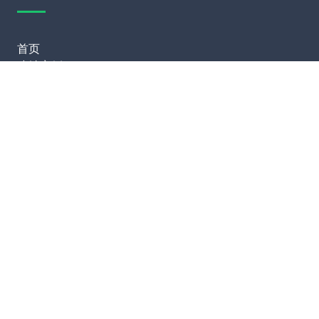
首页
建站案例
建站知识
网站运营
服务项目
模板建站
网站定制
网站维护
SEO优化
联系我们