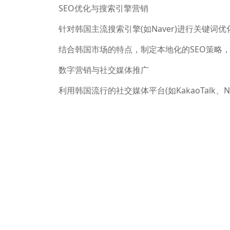
SEO优化与搜索引擎营销
针对韩国主流搜索引擎(如Naver)进行关键
结合韩国市场的特点，制定本地化的SEO策略
数字营销与社交媒体推广
利用韩国流行的社交媒体平台(如KakaoTalk、
提供韩语客户服务支持，包括在线咨询和电话
内容本地化与用户体验优化
提供韩语版本的产品和服务介绍，确保信息准
优化网站加载速度、移动端适配和SSL加密，
二、针对韩国市场的海外推广策略
无极花建站不仅专注于网站建设，还提供全面
略的核心要点：