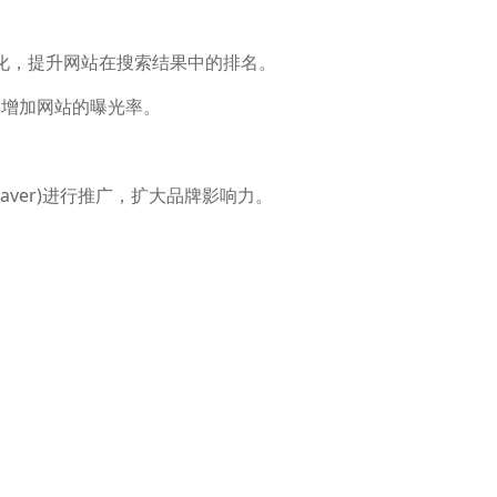
词优化，提升网站在搜索结果中的排名。
，增加网站的曝光率。
Naver)进行推广，扩大品牌影响力。
支持，解决用户问题。
确传达给韩国用户。
提升用户体验。
的海外市场推广服务，帮助企业更好地进入韩国市场。以下是其