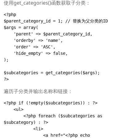
使用get_categories()函数获取子分类：
<?php

$parent_category_id = 1; // 替换为父分类的ID

$args = array(

    'parent' => $parent_category_id,

    'orderby' => 'name',

    'order' => 'ASC',

    'hide_empty' => false,

);

$subcategories = get_categories($args);

?>
遍历子分类并输出名称和链接：
<?php if (!empty($subcategories)) : ?>

    <ul>

        <?php foreach ($subcategories as 
$subcategory) : ?>

            <li>

                <a href="<?php echo 