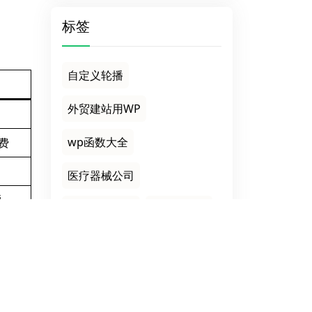
标签
自定义轮播
外贸建站用WP
wp函数大全
费
医疗器械公司
题
网络推广公司
深圳独立站
联系
季节性营销
海外华人建站
费版
以交易为目的
CF7