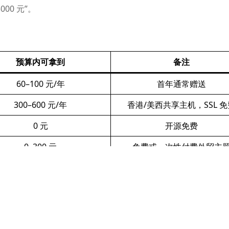
00 元”。
预算内可拿到
备注
60–100 元/年
首年通常赠送
300–600 元/年
香港/美西共享主机，SSL 免
0 元
开源免费
0–300 元
免费或一次性付费外贸主
1500–2000 元
首页＋5–8 个产品页＋关于/
0 元
SEO、多语言、缓存皆有免
赠送
10 分钟后台录屏或 PDF