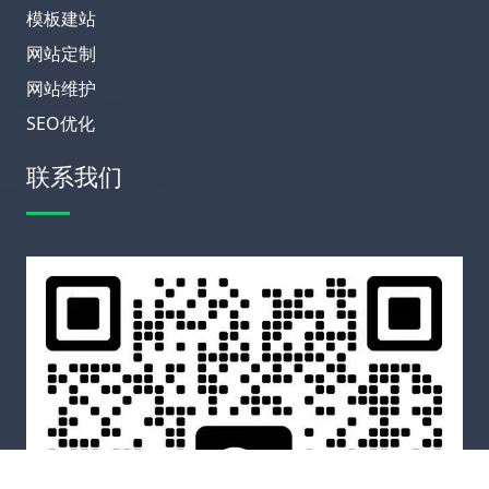
模板建站
网站定制
网站维护
SEO优化
联系我们