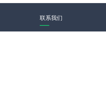
联系我们
WeChat
Theme by
WordPress