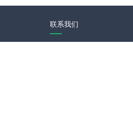
联系我们
WeChat
Theme by
WordPress