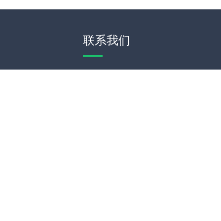
联系我们
WeChat
Theme by
WordPress