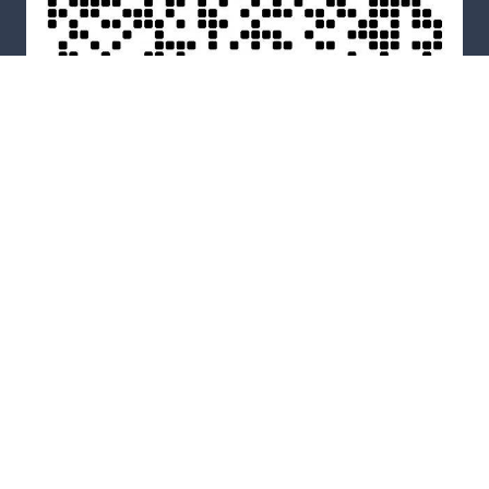
WeChat
Copyright © 2026
渔出海
All Rights Reserved
网站地图
Theme by
WordPress