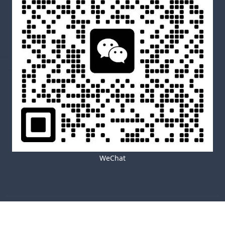
WeChat
Copyright © 2026
渔出海
All Rights Reserved
网站地图
Theme by
WordPress