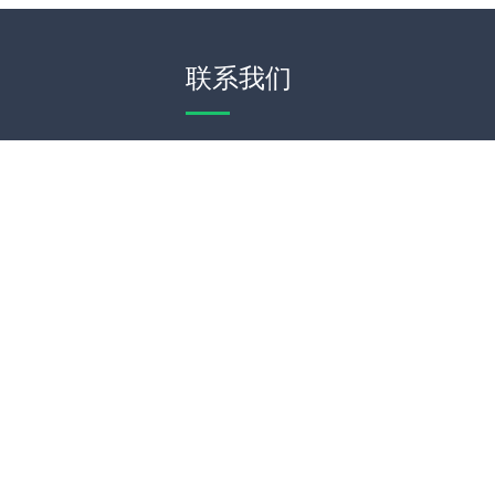
联系我们
WeChat
Theme by
WordPress