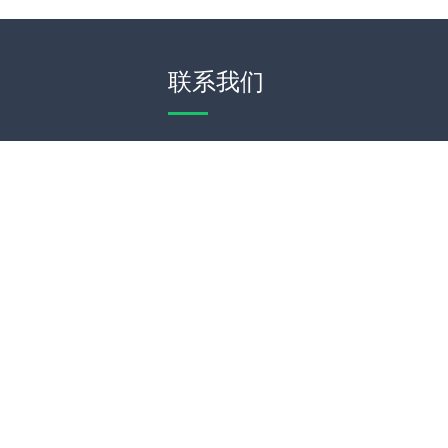
联系我们
WeChat
Theme by
WordPress