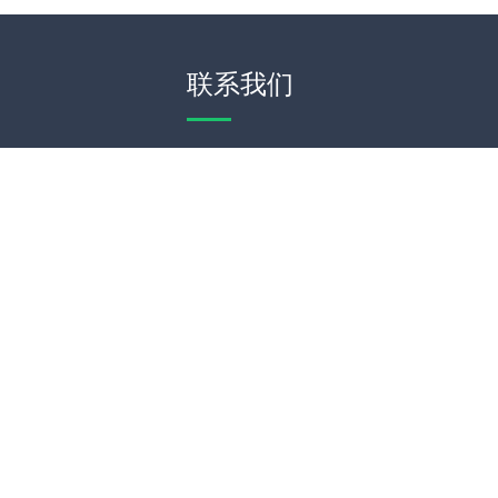
联系我们
WeChat
Theme by
WordPress