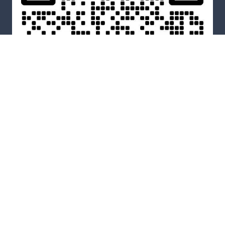
WeChat
Copyright © 2026
渔出海
All Rights Reserved
网站地图