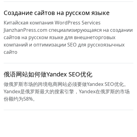
Создание сайтов на русском языке
Китайская компания WordPress Services
JianzhanPress.com специализирующаяся на создании
сайтов на русском языке для внешнеторговых
компаний и оптимизации SEO для русскоязычных
сайто
俄语网站如何做Yandex SEO优化
做俄罗斯市场的跨境电商网站必须要做Yandex SEO优化。
Yandex是俄罗斯最大的搜索引擎，Yandex在俄罗斯的市场
份额约为58%。