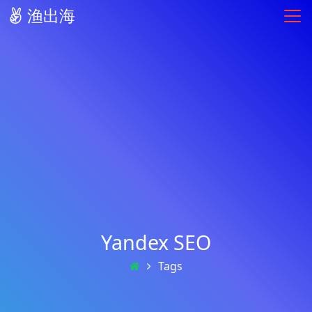
渔出海
Yandex SEO
Tags