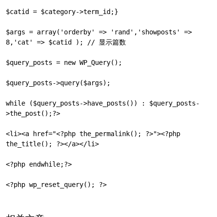
$catid = $category->term_id;}

$args = array('orderby' => 'rand','showposts' => 
8,'cat' => $catid ); // 显示篇数

$query_posts = new WP_Query();

$query_posts->query($args);

while ($query_posts->have_posts()) : $query_posts-
>the_post();?>

<li><a href="<?php the_permalink(); ?>"><?php 
the_title(); ?></a></li>

<?php endwhile;?>

<?php wp_reset_query(); ?>