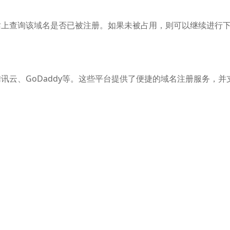
站上查询该域名是否已被注册。如果未被占用，则可以继续进行
讯云、GoDaddy等。这些平台提供了便捷的域名注册服务，并
个人或企业的详细信息，包括姓名、地址、电话和邮箱等。
程。
骤是为了确保域名的安全性和合法性。具体操作流程请参考注册