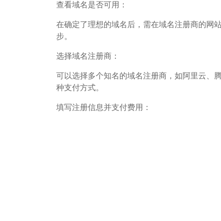
查看域名是否可用：
在确定了理想的域名后，需在域名注册商的网
步。
选择域名注册商：
可以选择多个知名的域名注册商，如阿里云、腾
种支付方式。
填写注册信息并支付费用：
在选定域名后，进入所选注册商的网站，填写
然后通过购物车进行支付，完成域名的购买过
实名认证：
注册成功后，通常需要进行实名认证。这一步
的指南。
解析域名：