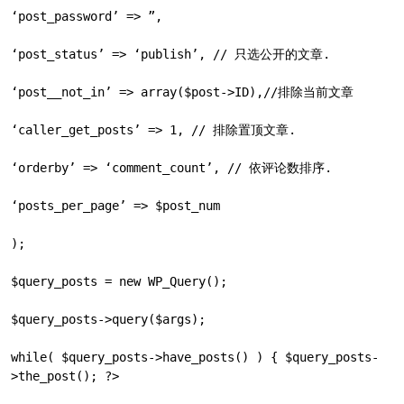
‘post_password’ => ”,

‘post_status’ => ‘publish’, // 只选公开的文章.

‘post__not_in’ => array($post->ID),//排除当前文章

‘caller_get_posts’ => 1, // 排除置顶文章.

‘orderby’ => ‘comment_count’, // 依评论数排序.

‘posts_per_page’ => $post_num

);

$query_posts = new WP_Query();

$query_posts->query($args);

while( $query_posts->have_posts() ) { $query_posts-
>the_post(); ?>
