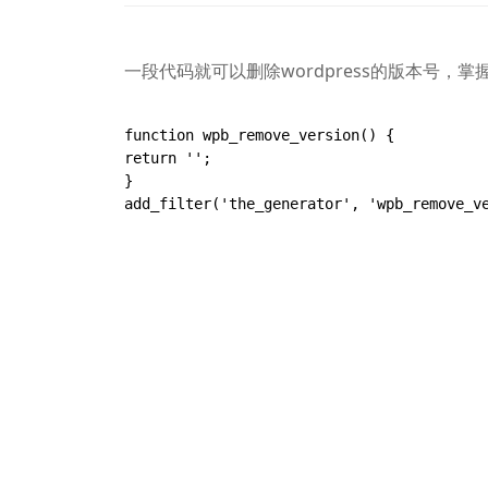
一段代码就可以删除wordpress的版本号，
function wpb_remove_version() {

return '';

}

add_filter('the_generator', 'wpb_remove_ve