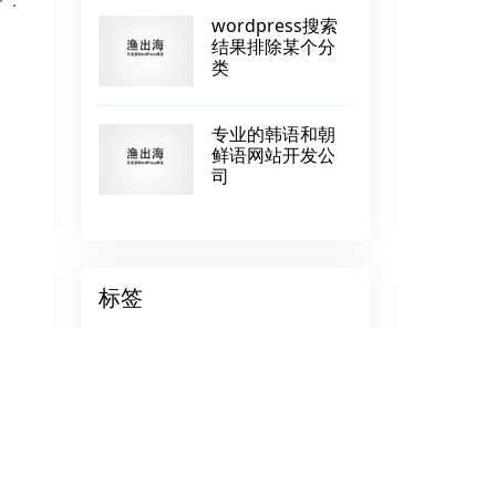
下：
wordpress搜索
结果排除某个分
类
专业的韩语和朝
鲜语网站开发公
司
标签
靠谱的建站公司
俄语市场
简站WP主题
推广策略
运营推广
自动邮件