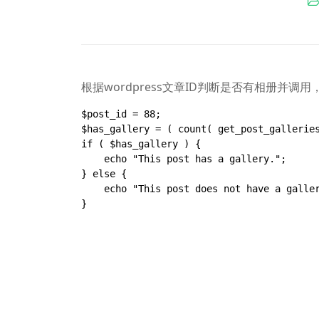
根据wordpress文章ID判断是否有相册并
$post_id = 88;

$has_gallery = ( count( get_post_galleries
if ( $has_gallery ) {

    echo "This post has a gallery.";

} else {

    echo "This post does not have a gallery.";

}