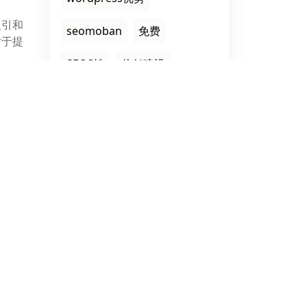
吸引和
seomoban
免费
对于提
SEO3性
信任建设
。这种
知识点
外贸网站功能
引力。
父页面链接
流量分析
企业能
优势互补
信。社
题。
和用户
新和修
网站功