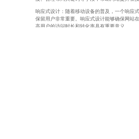
响应式设计：随着移动设备的普及，一个响应
保留用户非常重要。响应式设计能够确保网站
高用户的访问时长和转化率具有重要意义。
定制性：简站主题可能提供了丰富的定制选项
高度的定制性使得网站能够更好地反映企业的
成本效益：如果简站主题提供免费版本或成本
对于许多中小企业来说，成本是一个重要的考
够以较低的成本搭建和维护网站，从而降低了
社区和支持：一个活跃的用户社区和良好的客
区和支持对于用户来说非常重要，它们可以提
安全性：如果简站主题定期更新并修复安全漏
数据至关重要。在当前网络安全形势日益严峻
复安全漏洞，为用户提供了一个安全的在线环
兼容性：简站主题可能与流行的WordPres