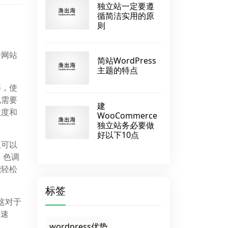
独立站一定要遵
循简洁实用的原
则
行网站
简站WordPress
主题的特点
等，使
也需要
建
意度和
WooCommerce
独立站务必要做
好以下10点
题可以
，色调
能轻松
标签
这对于
载速
wordpress优势