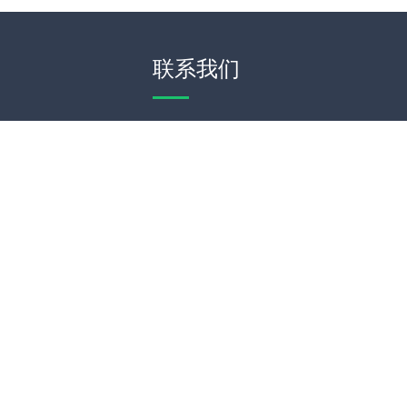
联系我们
WeChat
Theme by
WordPress