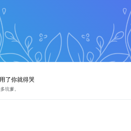
楚 用了你就得哭
有多坑爹。