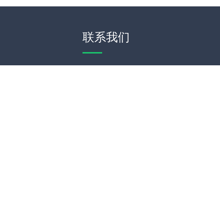
联系我们
WeChat
Theme by
WordPress