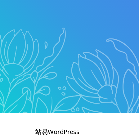
站易WordPress