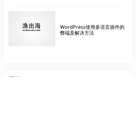
WordPress使用多语言插件的
弊端及解决方法
标签
结账页
调用子分类链接
外贸站
Hostinger
多语言插件
The Best
woocommerce搭建
正版wordpress主题
调用当前分类
叶子苏