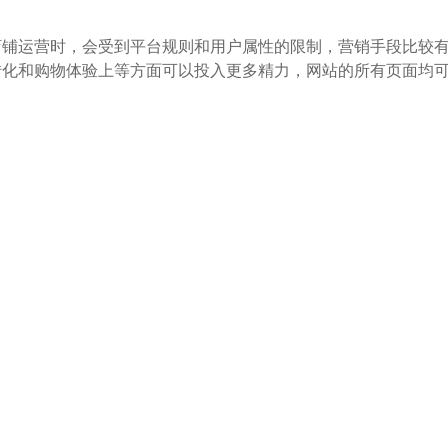
店铺运营时，会受到平台规则和用户属性的限制，营销手段比较
转化和购物体验上等方面可以投入更多精力，网站的所有页面均
手段和方式，最大程度提供服务于客户的优质购物体验。
手段和零佣金的完全利润。
企业应根据自身情况和市场策略选择合适的模式。
素
义乌建跨境电商独立站需要注意的事项
搭建独立站用woocommerce是不错的选择
B2B外贸产品展示型独立站