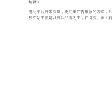
运营：
电商平台自带流量，更注重广告推荐的方式，
独立站主要是以自我品牌为主，在引流、页面
定制，受限较小，所以在运营时可以采用多种
成本：
独立站成本低廉，风险可控，且提供多种引流
总的来说，独立站和跨境电商平台各有优劣，
相关文章
有没有询盘是独立站好不好的一个重要评判因
外贸独立站做了没效果怎么办
让独立站先有流量然后才会有订单