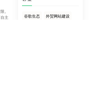
有限。
谷歌生态
外贸网站建设
可自主
指南
企业官网
不可以商用
JZP Social Media
内容为王
获取流量
WP自建站
WP二开注意事项