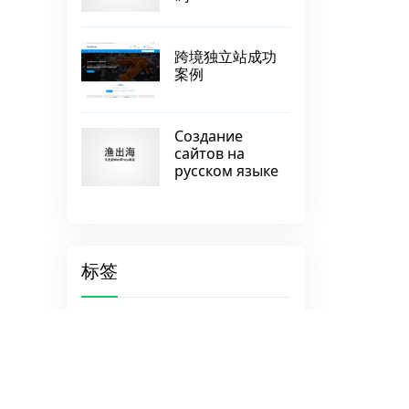
跨境独立站成功
案例
Создание
сайтов на
русском языке
标签
常规页面
Uncode
原因
珠海wordpress