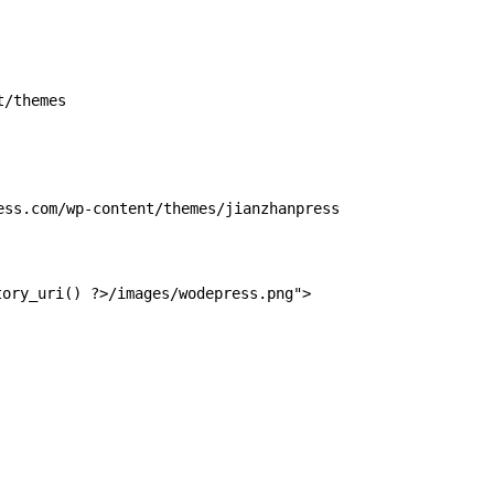
t/themes
ss.com/wp-content/themes/jianzhanpress
tory_uri() ?>/images/wodepress.png">
wordpress cf7插件提交留言时发生错误可能的
Pura普拉wordpress外贸建站主题