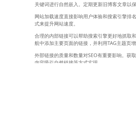
关键词进行自然嵌入。定期更新旧博客文章以
网站加载速度直接影响用户体验和搜索引擎排名
式来提升网站速度。
合理的内部链接可以帮助搜索引擎更好地抓取
航中添加主要页面的链接，并利用TAG主题页
外部链接的质量和数量对SEO有重要影响。获
内容吸引自然链接等方式实现。
技术SEO涉及网站的技术细节，如站点地图的创建、r
晰，便于搜索引擎抓取和索引。
使用专业的SEO工具如Google Search Co
流量、用户行为等信息，以便及时调整优化策
SEO是一个持续的过程，需要不断评估优化效
以不断提升网站的搜索引擎排名和用户体验。
通过以上步骤和技巧，可以有效地对独立站进行G