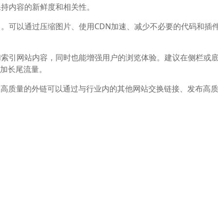
保持内容的新鲜度和相关性。
。可以通过压缩图片、使用CDN加速、减少不必要的代码和插
和索引网站内容，同时也能增强用户的浏览体验。建议在侧栏或
增加长尾流量。
取高质量的外链可以通过与行业内的其他网站交换链接、发布高
obots.txt文件的编写、JavaScript的优化等。确保网站结
nsole、SEMrush、Ahrefs等进行数据分析和监控，了解关键词排
略。
果并进行调整。通过分析工具的数据反馈，找出问题所在并加以
oogle SEO优化，从而提高网站在搜索引擎中的可见性和流量