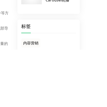
Carousel轮播
件等方
标签
底部导
内容营销
质量的
Japanese website
构清
GGD独立站
国内主机商
名、网站
外贸网站建站
卖产品
多语言外贸建站
官方文档
改进，
询盘
B2C独立站
。