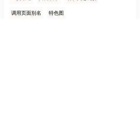
调用页面别名
特色图
栏目导航
首页
建站案例
建站知识
网站运营
服务项目