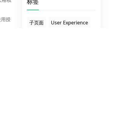
标签
使用授
子页面
User Experience
俄罗斯独立站
严格执行
味着产
外贸站多少钱
安全性更高
o
坏处
调用当前分类
好的模板
Hindu主题
作品链
明确说