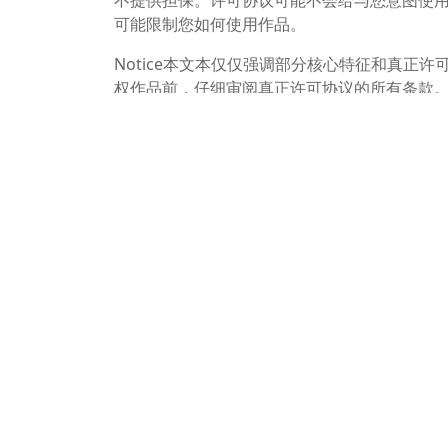
可能限制您如何使用作品。
Notice本文本仅仅强调部分核心特征和真正
权作品前，仔细审阅真正许可协议的所有条款
知识共享组织不是律师事务所，也不提供法律
生律师与客户的服务关系或其他类型的关系。
Creative Commons is the nonprofit behind th
share their work. Our legal tools are free to
Footnotes
适当的署名 — 如果已提供，您必须提供创作
接。先于4.0版本的CC许可协议也要求您在
标明是否(对原始作品)作了修改 — 根据4.
明。根据3.0协议和更早的协议版本，您仅需
技术措施 — 该协议禁止使用，世界知识产权组