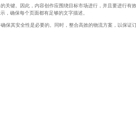
访客的关键。因此，内容创作应围绕目标市场进行，并且要进行有
显示，确保每个页面都有足够的文字描述。
统并确保其安全性是必要的。同时，整合高效的物流方案，以保证
须遵守相关法律法规，如GDPR法规，并使用SSL证书来保护用户
和运营是一个长期的过程，需要持续投入时间和资源进行优化和改
个步骤和注意事项，都了然于胸，即使你是跨境电商新手，也可
。
跨境电商独立站运营思维导图
跨境电商在线商城为什么那么多人用WooComme