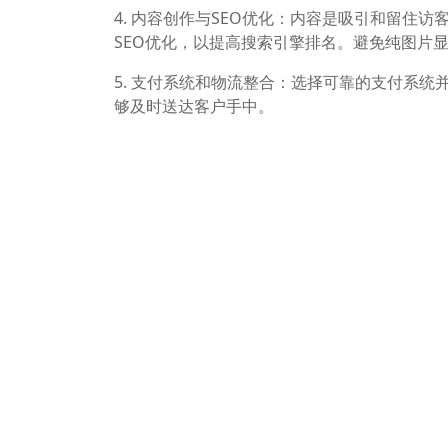
4. 内容创作与SEO优化：内容是吸引和留住
SEO优化，以提高搜索引擎排名。避免纯图片
5. 支付系统和物流整合：选择可靠的支付系
够及时送达客户手中。
6. 法律合规与数据安全：在建设独立站时，必
数据安全。
7. 持续投入与优化：跨境电商独立站的建设
把上面讲的这些都搞清楚了，理解透彻了，每
利地搭建并运营自己的独立站，从而取得成功
相关文章
为什么说跨境电商的终点是独立站
义乌建跨境电商独立站需要注意的事项