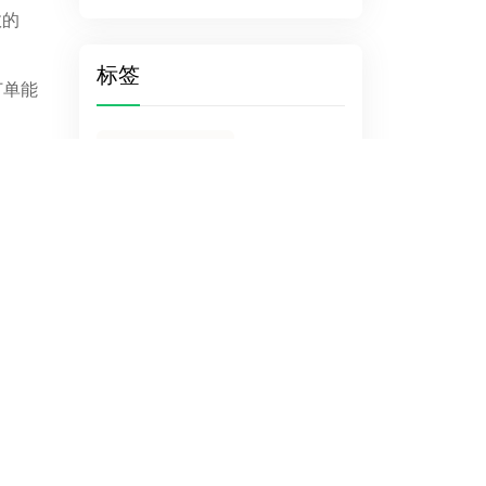
效的
标签
订单能
single_cat_title
隐私和
有交易功能的独立站
进。
墨西哥
惠州外贸
以更顺
搜索意图
同tag
遵循原则
GEO时代
AIGC工具
自己做网站
rce搭