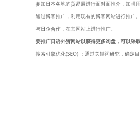
参加日本各地的贸易展进行面对面推介，加强
通过博客推广，利用现有的博客网站进行推广
与日企合作，在其网站上进行推广。
要推广日语外贸网站以获得更多询盘，可以采
搜索引擎优化(SEO) ：通过关键词研究，确
站在搜索引擎中的排名。
社交媒体营销：利用社交媒体平台进行推广，
第三方平台推广：利用日本的在线平台如樱桃
内容丰富：确保网站内容丰富且与目标市场相
合作与链接：与日企合作，在其网站上进行链
通过这些策略的综合运用，可以有效提升日语