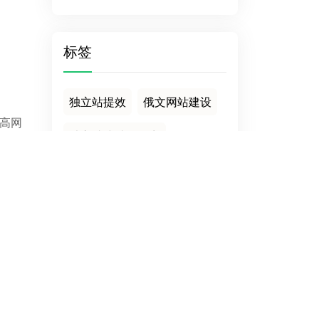
标签
独立站提效
俄文网站建设
提高网
独立站建站服务商
社媒引流
一个数据库
GGD独立站
邮件
外贸独立站
烧烤用具
导入MYSQL文件