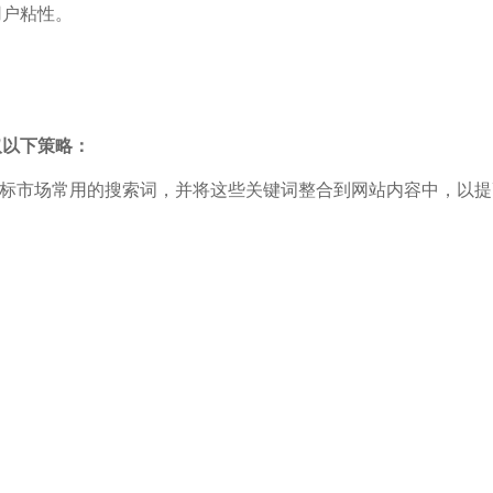
用户粘性。
。
取以下策略：
定目标市场常用的搜索词，并将这些关键词整合到网站内容中，以
增加网站的曝光率和互动性。
会、楽天市场进行推广，并参加日本的贸易展进行面对面推介。
关，解决客户痛点，以提高询盘量。
接，以增加网站的可信度和访问量。
外贸网站的询盘量和市场竞争力。