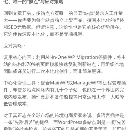
七、唯一的“缺点”与应对策略
回到文章开头，多站点方案唯一的显著“缺点”是录入工作量
大——你需要为每个站点独立上架产品、撰写本地化的描述
和SEO元数据。但请注意，这恰恰也是它的核心优势所在。
它迫使你深度本地化，而不是无脑机翻。
应对策略：
复用核心内容：利用All-in-One WP Migration等插件，将主
站的结构和70%的页面模板快速复制到新站点，再组织本地
团队或译员进行二次本地化创作，而非简单翻译。
中心化管理工具：配合MainWP或ManageWP等远程管理插
件，即使多站点网络内有几十个子站，也能在一个界面内完
成内容发布、插件更新和备份监控等日常运维工作，大幅降
低管理成本。
对于真正志在全球市场的跨境电商卖家来说，多语言插件是
一条“先甜后苦”的捷径，而WordPress多站点则是一项“先苦
后甜”的战略投资。前者省下的只是初期的开发预算，却可能