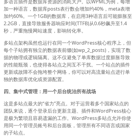
多语言插件是数据库资源的消耗大户。以WPML为例，每增
加一种语言，数据库posts表行数会增加约40%，meta表增
加约60%。一个1GB的数据库，在启用3种语言后可能膨胀至
2.2GB，直接导致服务器响应时间(TTFB)从0.6秒飙升至1.4
秒，严重拖慢网站速度，影响转化率。
多站点架构虽然也运行在同一个WordPress核心程序上，但
每个子站拥有独立的数据表前缀(如wp_2_posts)，实现了数
据的物理或逻辑隔离。这不仅避免了单库数据过度膨胀导致
的性能瓶颈，也使得各站点之间互不干扰。一个站点的插件
更新或故障不会拖垮整个网络，你可以对高流量站点进行单
独的数据库优化或资源配置。
四、集中式管理：用一个后台统治所有战场
这是多站点最大的“省力”亮点。对于运营着多个国家站点的
团队来说，逐个登录后台更新主题、插件和WordPress核心
是极为繁琐且容易遗漏的工作。WordPress多站点允许你使
用同一个管理员账号和后台面板，管理所有不同语言或国家
的子站点。