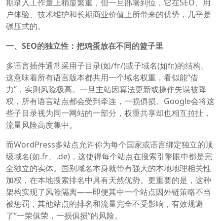
期录入工作量上稍显繁重，但一旦部署到位，它在SEO、用
户体验、技术维护和长期商业价值上所带来的优势，几乎是
碾压式的。
一、SEO的独立性：把鸡蛋放在不同的篮子里
多语言插件通常采用子目录(如/fr/)或子域名(如fr.)的结构。
这意味着所有语言版本都共用一个域名权重，看似能“借
力”，实则风险极高。一旦主站因算法更新或操作失误被降
权，所有语言站点都会受到牵连，一损俱损。Google会将这
些子目录视为同一网站的一部分，权重共享却也相互拉扯，
流量风险高度集中。
而WordPress多站点允许你为每个国家或语言绑定独立的顶
级域名(如.fr、.de)，这使得每个站点在搜索引擎眼中都是完
全独立的实体。国别域名本身就带有强大的本地地理相关性
加权，在本地搜索排名中具有天然优势。更重要的是，这种
架构实现了风险隔离——即便其中一个站点因外链策略不当
被惩罚，其他站点的排名和流量完全不受影响，有效规避
了“一荣俱荣，一损俱损”的风险。