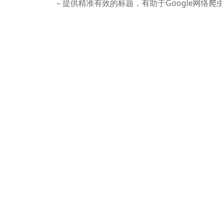
– 提供精准有效的标题，有助于Google网络
3. 内容策略：
– 更新、升级和重新发布旧博客文章。
– 根据竞争对手选题，创作更优质的页面。
4. 链接优化：
– 内部链接：注意所链接页面与锚文本的相关性
– 外部链接：注意外链的数量、质量和外链结构
5. 网站性能指标：
– 提升网站访问速度。
– 清除无效链接和死链接。
6. HTTPS设置：给网站设置HTTPS，以提高安
7. 使用Canonical标签：避免重复内容，