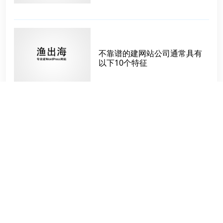
不靠谱的建网站公司通常具有
以下10个特征
标签
WP后台自定义
建外贸站群
优势互补
外贸怎么做
主题选择
询盘多
社媒广告
GA4
外贸询盘
Duplicate