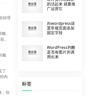
的活起来 就要推
广运营它
助你理
向wordpress设
置常规页面添加
固定字段
策略。
内容。
WordPress判断
是否有图片并调
和服
用出来
盖了
这些内
标签
略，你
头部文件
出单
知识点