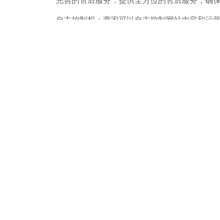
完善的售后服务：提供全方位的售后服务，确
自主控制权：商家可以自主控制网站内容和运
成本优势：相比第三方平台，独立站可以降低
资源整合与学习平台：询盘鸭不仅是一个建站
国品牌出海。
相关文章
年入百万的跨境电商独立站都有哪些共同点
使用woocommerce搭建跨境电商独立站的
跨境电商独立站Google SEO的技术要点分享
用wordpress搭建跨境电商独立站后没有询
最适合搭建独立站站群的wordpress模板