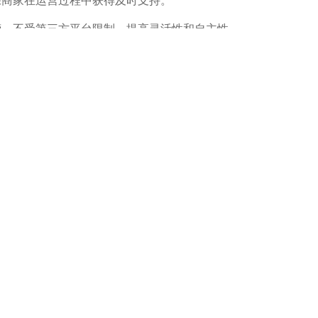
保商家在运营过程中获得及时支持。
营，不受第三方平台限制，提高灵活性和自主性。
企业成本，提高利润空间。
平台，还是跨境电商新手的学习基地和卖家间的人脉资源平台，
跨境电商独立站运营好的难点在哪
优势
为什么跨境电商独立站应该选择WordPress多站
跨境电商建独立站建B2B站还是B2C站
盘该怎么办
跨境电商独立站低成本获客的常见手段与优势分
义乌跨境电商独立站B2B站与B2C站 你分清楚了