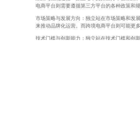
电商平台则需要遵循第三方平台的各种政策和
市场策略与发展方向：独立站在市场策略和发展
来推动品牌化运营。而跨境电商平台则可能更多地
技术门槛与创新能力：独立站在技术门槛和创
术升级和创新。而跨境电商平台可能在这方面
国际化与本土化运营：独立站可能更加注重国
商平台则可能更多地依赖于全球化和标准化的
独立站与跨境电商平台在所有权、品牌化、用
在显著差异。这些差异使得独立站成为许多企
相关文章
外贸客户开发 独立站仍然是最低成本的方式