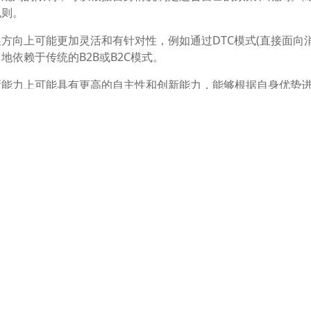
规则。
方向上可能更加灵活和有针对性，例如通过DTC模式(直接面向消
依赖于传统的B2B或B2C模式。
新能力上可能具有更高的自主性和创新能力，能够根据自身优势
存在不足。
际化和本土化运营，以适应不同国家的市场需求和消费习惯。而
运营模式。
户数据获取、政策遵循、市场策略、技术门槛以及国际化运营等
业转型升级的首选路径，同时也为跨境电商企业提供了新的发展
新手建跨境独立站为什么用woocommerce是最
择