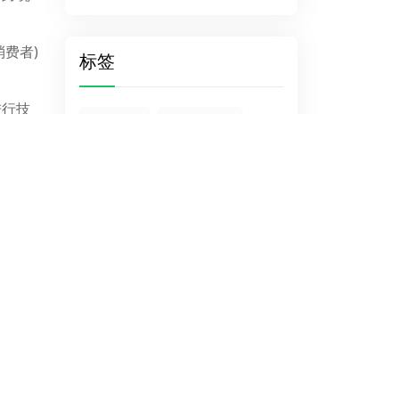
费者)
标签
进行技
付费模板
多语言站点
跨境电
WP网站搭建步骤
相同模板
DTC独立站
方面存
机遇。
一人公司
建站流程
外贸网站模板
显示几分钟以前
好的选
WP建站服务商