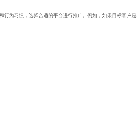
趣和行为习惯，选择合适的平台进行推广。例如，如果目标客户是
。
ook Ads是快速获取订单的有效方式，可以通过这些平台精准定位潜在
方式维护老客户，提高复购率。
和营销，提升客户的黏性和活跃度。
哪些推广策略有效，哪些需要改进，并根据反馈调整运营策略。
找专业的合作伙伴或参加相关培训课程，以减少试错成本并快速提
订单量，从而解决没有客户的困境。