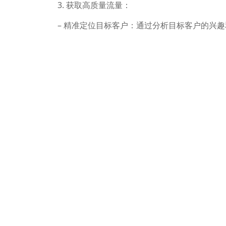
3. 获取高质量流量：
– 精准定位目标客户：通过分析目标客户的兴
女性，可以优先考虑Pinterest而不是LinkedIn
– 使用付费广告：Google Ads和Faceb
4. 增强用户粘性和复购率：
– 建立私域流量：通过邮件营销、社群运营等
– 个性化营销：利用用户数据进行个性化推荐
5. 持续优化和学习：
– 数据分析和反馈：定期分析网站数据，了解
– 寻求专业帮助：对于新手卖家，可以考虑寻
营能力。
通过以上步骤，可以逐步提升独立站的流量和