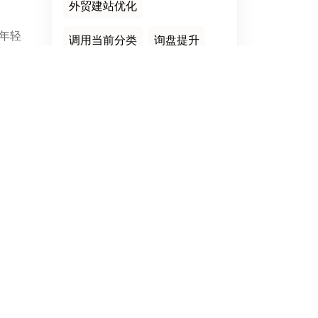
外贸建站优化
年轻
调用当前分类
询盘提升
wp模板建站
优势
客户。
简洁实用
后台自定义页
赚大钱
升运