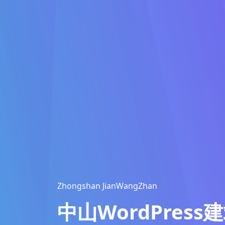
Zhongshan JianWangZhan
中山WordPress